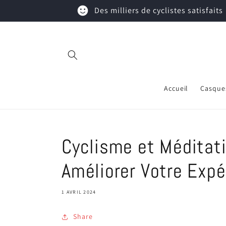
et
sentiment_satisfied
Des milliers de cyclistes satisfaits
passer
au
contenu
Accueil
Casque
Cyclisme et Méditat
Améliorer Votre Expé
1 AVRIL 2024
Share