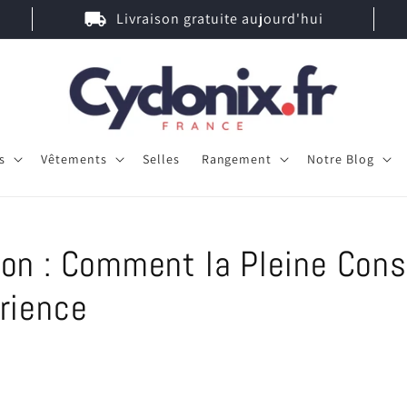
local_shipping
Livraison gratuite aujourd'hui
s
Vêtements
Selles
Rangement
Notre Blog
ion : Comment la Pleine Con
rience