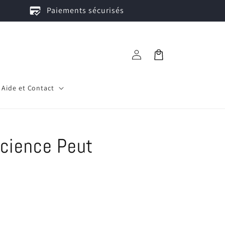
credit_score
Paiements sécurisés
Connexion
Panier
Aide et Contact
science Peut